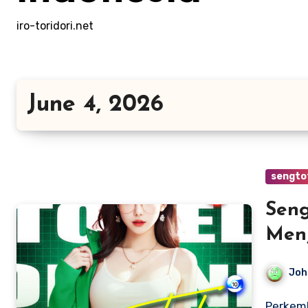
iro-toridori.net
June 4, 2026
sengto
Seng
Menj
yang
Joh
Mod
Perkembangan teknologi digital telah membawa