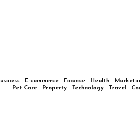
usiness
E-commerce
Finance
Health
Marketi
Pet Care
Property
Technology
Travel
Co