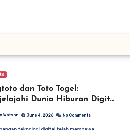
to
toto dan Toto Togel:
elajahi Dunia Hiburan Digital
 Semakin Populer di Era
n Watson
June 4, 2026
No Comments
ern