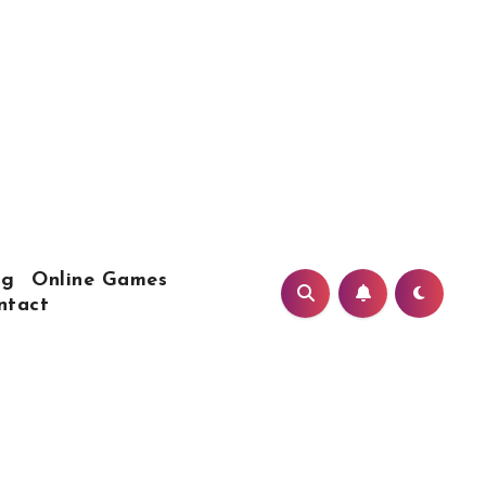
ng
Online Games
ntact