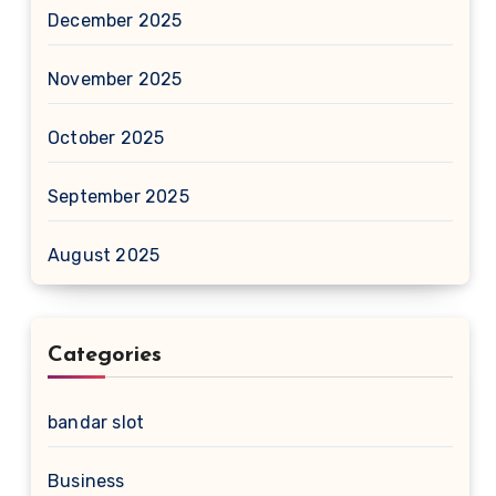
December 2025
November 2025
October 2025
September 2025
August 2025
Categories
bandar slot
Business