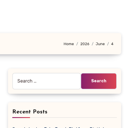
Home
2026
June
4
Search
for:
Recent Posts