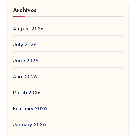
Archives
August 2026
July 2026
June 2026
April 2026
March 2026
February 2026
January 2026