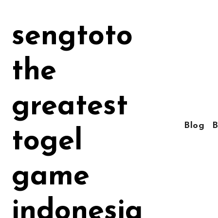
Skip
to
sengtoto
content
the
greatest
Blog
B
togel
game
indonesia