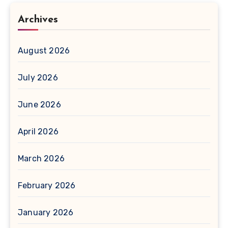
Archives
August 2026
July 2026
June 2026
April 2026
March 2026
February 2026
January 2026