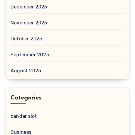
December 2025
November 2025
October 2025
September 2025
August 2025
Categories
bandar slot
Business