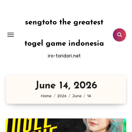
Skip
to
content
sengtoto the greatest
togel game indonesia
iro-toridori.net
June 14, 2026
Home
2026
June
14