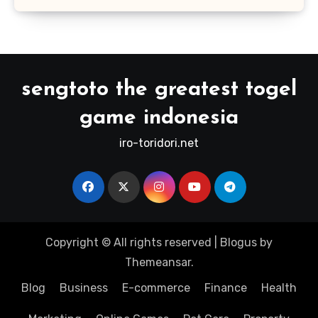
sengtoto the greatest togel
game indonesia
iro-toridori.net
Copyright © All rights reserved
|
Blogus
by
Themeansar
.
Blog
Business
E-commerce
Finance
Health