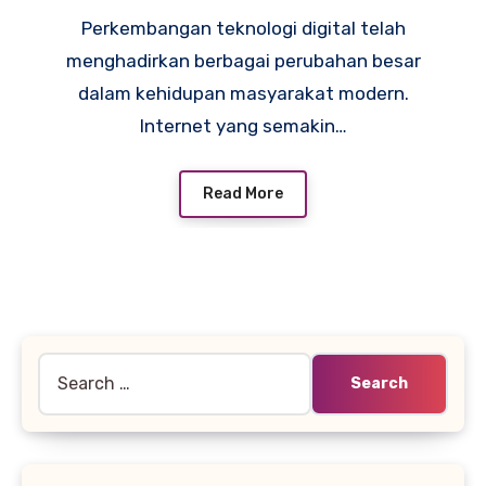
Modern
Perkembangan teknologi digital telah
menghadirkan berbagai perubahan besar
dalam kehidupan masyarakat modern.
Internet yang semakin…
Read More
Search
for: