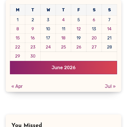
M
T
W
T
F
S
S
1
2
3
4
5
6
7
8
9
10
11
12
13
14
15
16
17
18
19
20
21
22
23
24
25
26
27
28
29
30
June 2026
« Apr
Jul »
You Missed