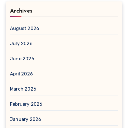
Archives
August 2026
July 2026
June 2026
April 2026
March 2026
February 2026
January 2026