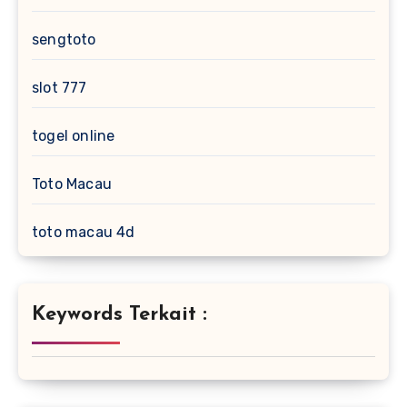
sengtoto
slot 777
togel online
Toto Macau
toto macau 4d
Keywords Terkait :