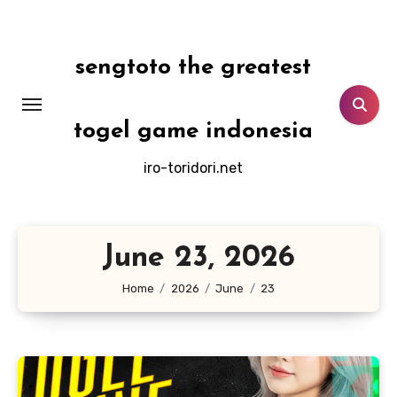
Skip
to
content
sengtoto the greatest
togel game indonesia
iro-toridori.net
June 23, 2026
Home
2026
June
23