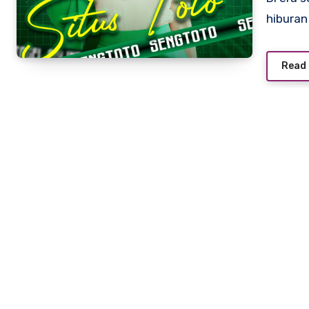
hiburan
Read