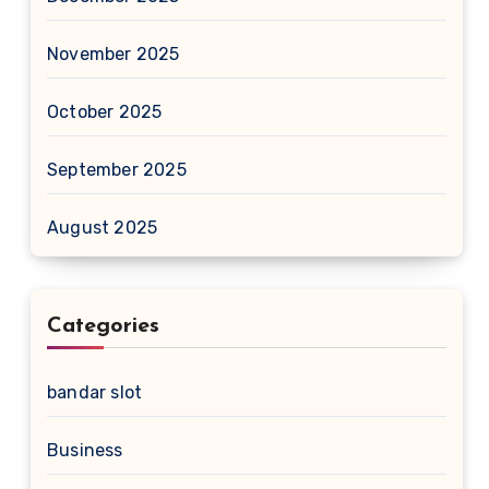
November 2025
October 2025
September 2025
August 2025
Categories
bandar slot
Business