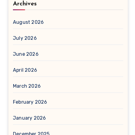
Archives
August 2026
July 2026
June 2026
April 2026
March 2026
February 2026
January 2026
December 2025