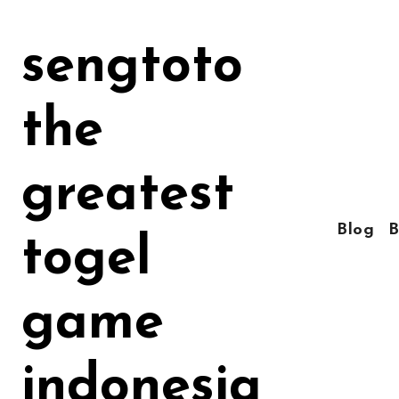
Skip
to
sengtoto
content
the
greatest
Blog
B
togel
game
indonesia