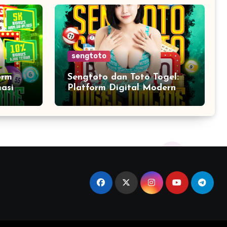
sengtoto
orm
Sengtoto dan Toto Togel:
masi
Platform Digital Modern
i Era
dengan Akses Cepat dan
Fitur Lengkap