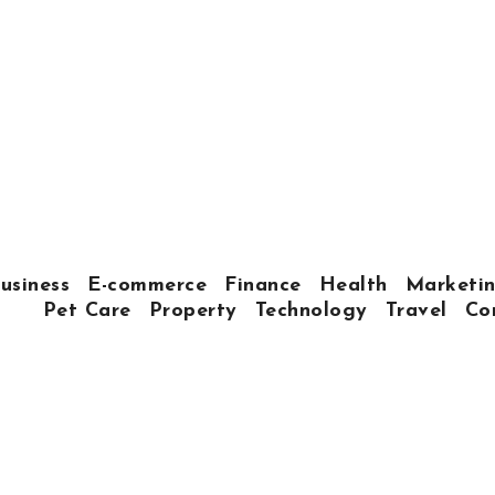
usiness
E-commerce
Finance
Health
Marketi
Pet Care
Property
Technology
Travel
Co