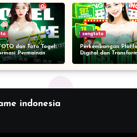
oto
sengtoto
OTO dan Toto Togel:
Perkembangan Platf
ormasi Permainan
Digital dan Transfor
di Tengah Era
Layanan Toto Togel d
l
Modern
game indonesia