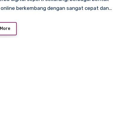
 online berkembang dengan sangat cepat dan…
 More