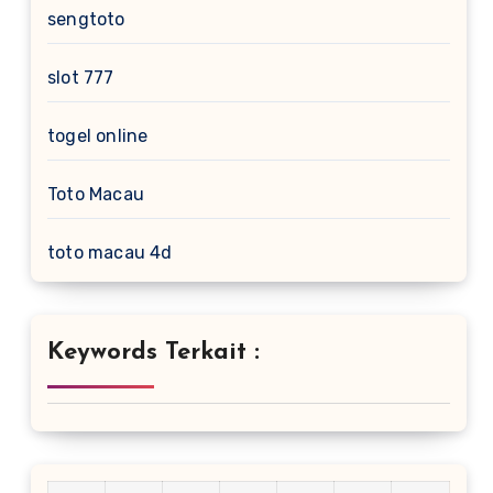
sengtoto
slot 777
togel online
Toto Macau
toto macau 4d
Keywords Terkait :