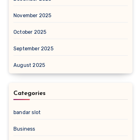
November 2025
October 2025
September 2025
August 2025
Categories
bandar slot
Business