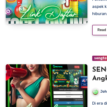
aspek 
hiburan
Read
sengto
SENG
Angk
Joh
Di era digital seperti sekarang, hampir semua aktivitas bisa