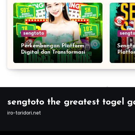
sengtoto
sengt
Perkembangan Platform
Sengto
Digital dan Transformasi
Platfo
Layanan Toto Togel di Era
dengan
Modern
Fitur 
sengtoto the greatest togel 
iro-toridori.net