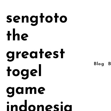
Skip
to
sengtoto
content
the
greatest
Blog
B
togel
game
indonesia