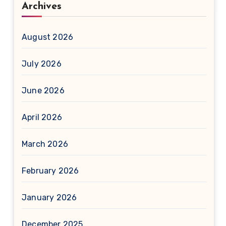
Archives
August 2026
July 2026
June 2026
April 2026
March 2026
February 2026
January 2026
December 2025