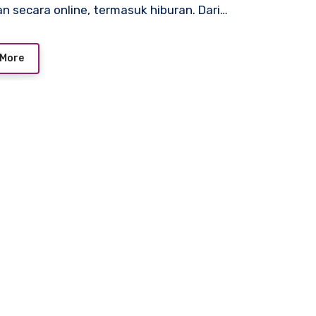
an secara online, termasuk hiburan. Dari…
 More