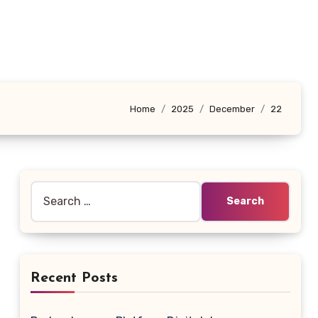
Home
2025
December
22
Search
for:
Recent Posts