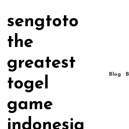
Skip
to
sengtoto
content
the
greatest
Blog
B
togel
game
indonesia