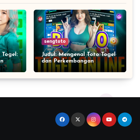
sengtoto
Togel:
Judul: Mengenal Toto Togel
an
dan Perkembangan
Platform Digital di Era
g
Modern