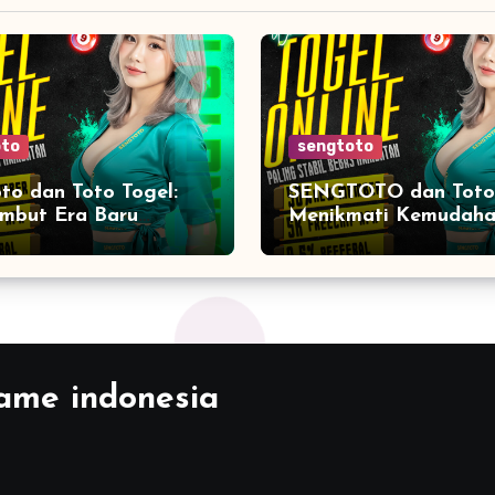
oto
sengtoto
to dan Toto Togel:
SENGTOTO dan Toto 
mbut Era Baru
Menikmati Kemudah
n Digital dengan
Akses serta Inovasi
i dan Kemudahan
Platform Digital yan
Semakin Modern
game indonesia