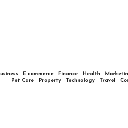
usiness
E-commerce
Finance
Health
Marketi
Pet Care
Property
Technology
Travel
Co