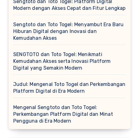
Sengtoto dan Toto Togel: Platform Digital
Modern dengan Akses Cepat dan Fitur Lengkap
Sengtoto dan Toto Togel: Menyambut Era Baru
Hiburan Digital dengan Inovasi dan
Kemudahan Akses
SENGTOTO dan Toto Togel: Menikmati
Kemudahan Akses serta Inovasi Platform
Digital yang Semakin Modern
Judul: Mengenal Toto Togel dan Perkembangan
Platform Digital di Era Modern
Mengenal Sengtoto dan Toto Togel:
Perkembangan Platform Digital dan Minat
Pengguna di Era Modern