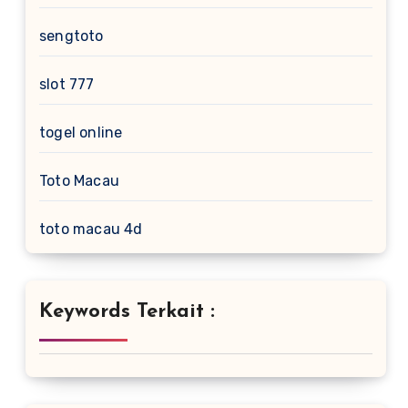
sengtoto
slot 777
togel online
Toto Macau
toto macau 4d
Keywords Terkait :