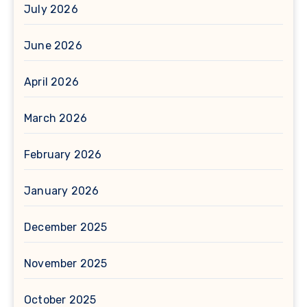
July 2026
June 2026
April 2026
March 2026
February 2026
January 2026
December 2025
November 2025
October 2025