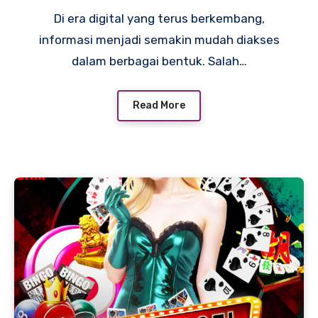
Di era digital yang terus berkembang,
informasi menjadi semakin mudah diakses
dalam berbagai bentuk. Salah…
Read More