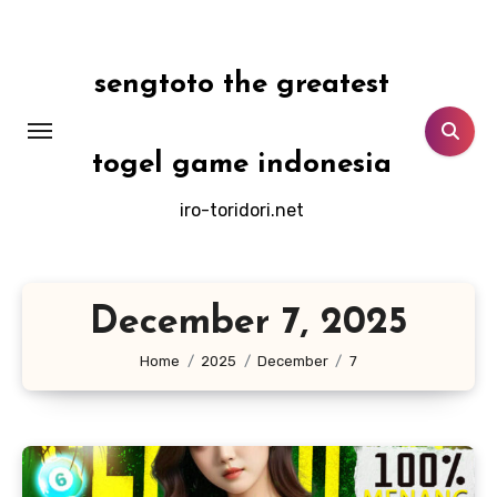
Skip
to
content
sengtoto the greatest
togel game indonesia
iro-toridori.net
December 7, 2025
Home
2025
December
7