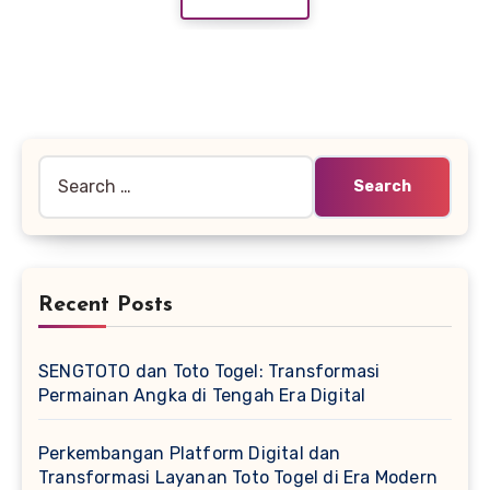
Search
for:
Recent Posts
SENGTOTO dan Toto Togel: Transformasi
Permainan Angka di Tengah Era Digital
Perkembangan Platform Digital dan
Transformasi Layanan Toto Togel di Era Modern