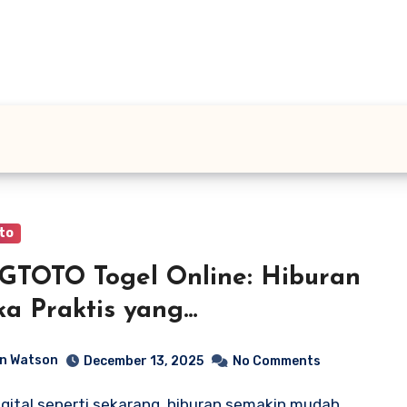
to
TOTO Togel Online: Hiburan
a Praktis yang
yenangkan
n Watson
December 13, 2025
No Comments