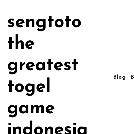
Skip
to
sengtoto
content
the
greatest
Blog
B
togel
game
indonesia