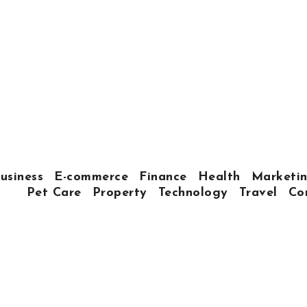
usiness
E-commerce
Finance
Health
Marketi
Pet Care
Property
Technology
Travel
Co