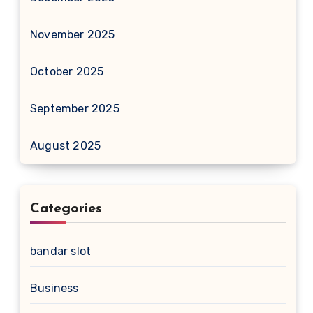
November 2025
October 2025
September 2025
August 2025
Categories
bandar slot
Business