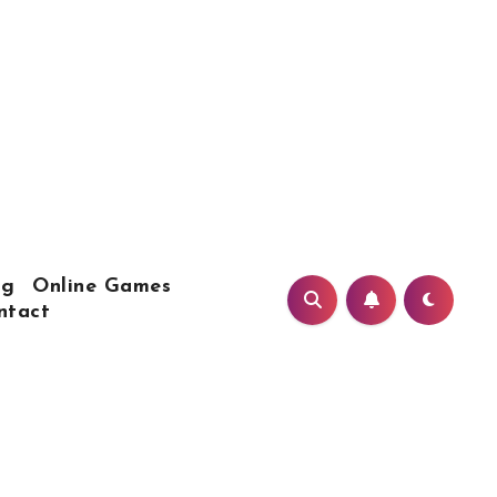
ng
Online Games
ntact