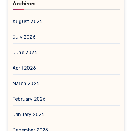
Archives
August 2026
July 2026
June 2026
April 2026
March 2026
February 2026
January 2026
December 2025