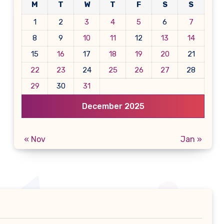
M
T
W
T
F
S
S
1
2
3
4
5
6
7
8
9
10
11
12
13
14
15
16
17
18
19
20
21
22
23
24
25
26
27
28
29
30
31
December 2025
« Nov
Jan »