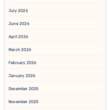
July 2026
June 2026
April 2026
March 2026
February 2026
January 2026
December 2025
November 2025