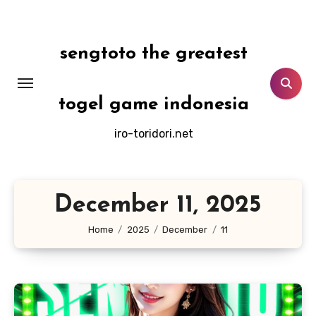
Skip
to
content
sengtoto the greatest
togel game indonesia
iro-toridori.net
December 11, 2025
Home
2025
December
11