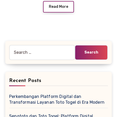
Read More
Search
for:
Recent Posts
Perkembangan Platform Digital dan
Transformasi Layanan Toto Togel di Era Modern
Sengtoto dan Toto Togel: Platform Digital