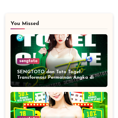
You Missed
sengtoto
SENGTOTO dan Toto Togel:
Transformasi Permainan Angka di
Tengah Era Digital