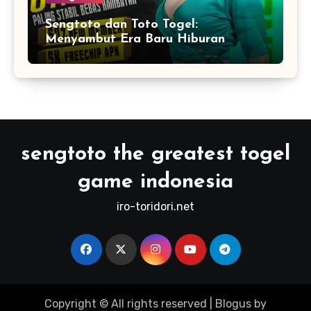
Sengtoto dan Toto Togel:
Menyambut Era Baru Hiburan
Digital dengan Inovasi dan
Kemudahan Akses
sengtoto the greatest togel
game indonesia
iro-toridori.net
Copyright © All rights reserved
|
Blogus
by