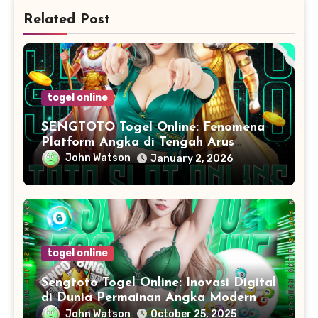
Related Post
togel online
SENGTOTO Togel Online: Fenomena
Platform Angka di Tengah Arus
Digital
John Watson
January 2, 2026
togel online
Sengtoto Togel Online: Inovasi Digital
di Dunia Permainan Angka Modern
John Watson
October 25, 2025