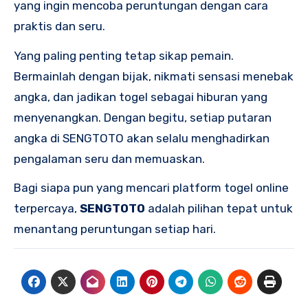
yang ingin mencoba peruntungan dengan cara
praktis dan seru.
Yang paling penting tetap sikap pemain.
Bermainlah dengan bijak, nikmati sensasi menebak
angka, dan jadikan togel sebagai hiburan yang
menyenangkan. Dengan begitu, setiap putaran
angka di SENGTOTO akan selalu menghadirkan
pengalaman seru dan memuaskan.
Bagi siapa pun yang mencari platform togel online
terpercaya,
SENGTOTO
adalah pilihan tepat untuk
menantang peruntungan setiap hari.