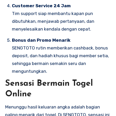
Customer Service 24 Jam
Tim support siap membantu kapan pun
dibutuhkan, menjawab pertanyaan, dan
menyelesaikan kendala dengan cepat.
Bonus dan Promo Menarik
SENGTOTO rutin memberikan cashback, bonus
deposit, dan hadiah khusus bagi member setia,
sehingga bermain semakin seru dan
menguntungkan.
Sensasi Bermain Togel
Online
Menunggu hasil keluaran angka adalah bagian
paling menarik dari togel. Di SENGTOTO, sensasi ini