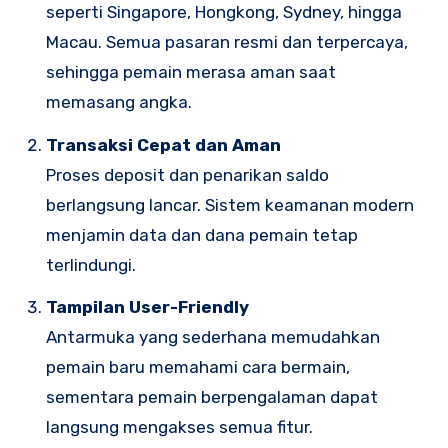
seperti Singapore, Hongkong, Sydney, hingga
Macau. Semua pasaran resmi dan terpercaya,
sehingga pemain merasa aman saat
memasang angka.
Transaksi Cepat dan Aman
Proses deposit dan penarikan saldo
berlangsung lancar. Sistem keamanan modern
menjamin data dan dana pemain tetap
terlindungi.
Tampilan User-Friendly
Antarmuka yang sederhana memudahkan
pemain baru memahami cara bermain,
sementara pemain berpengalaman dapat
langsung mengakses semua fitur.