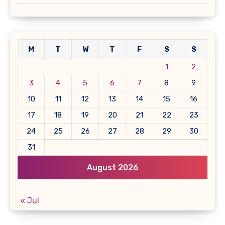
M
T
W
T
F
S
S
1
2
3
4
5
6
7
8
9
10
11
12
13
14
15
16
17
18
19
20
21
22
23
24
25
26
27
28
29
30
31
August 2026
« Jul