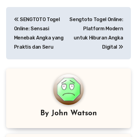
Post
SENGTOTO Togel
Sengtoto Togel Online:
navigation
Online: Sensasi
Platform Modern
Menebak Angka yang
untuk Hiburan Angka
Praktis dan Seru
Digital
By
John Watson