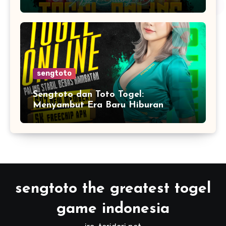
dan Fitur Lengkap
sengtoto
Sengtoto dan Toto Togel:
Menyambut Era Baru Hiburan
Digital dengan Inovasi dan
Kemudahan Akses
sengtoto the greatest togel
game indonesia