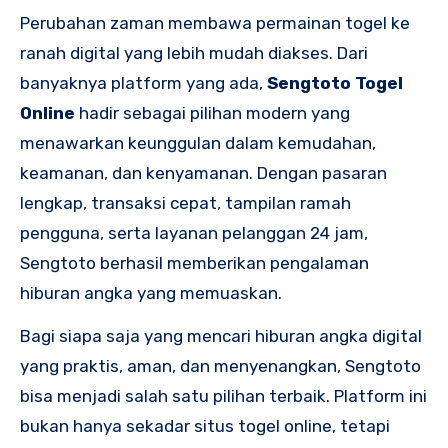
Perubahan zaman membawa permainan togel ke
ranah digital yang lebih mudah diakses. Dari
banyaknya platform yang ada,
Sengtoto Togel
Online
hadir sebagai pilihan modern yang
menawarkan keunggulan dalam kemudahan,
keamanan, dan kenyamanan. Dengan pasaran
lengkap, transaksi cepat, tampilan ramah
pengguna, serta layanan pelanggan 24 jam,
Sengtoto berhasil memberikan pengalaman
hiburan angka yang memuaskan.
Bagi siapa saja yang mencari hiburan angka digital
yang praktis, aman, dan menyenangkan, Sengtoto
bisa menjadi salah satu pilihan terbaik. Platform ini
bukan hanya sekadar situs togel online, tetapi