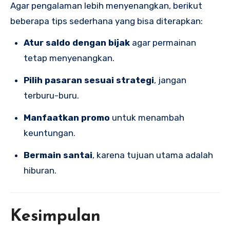
Agar pengalaman lebih menyenangkan, berikut
beberapa tips sederhana yang bisa diterapkan:
Atur saldo dengan bijak
agar permainan
tetap menyenangkan.
Pilih pasaran sesuai strategi
, jangan
terburu-buru.
Manfaatkan promo
untuk menambah
keuntungan.
Bermain santai
, karena tujuan utama adalah
hiburan.
Kesimpulan