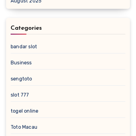
August 2025
Categories
bandar slot
Business
sengtoto
slot 777
togel online
Toto Macau