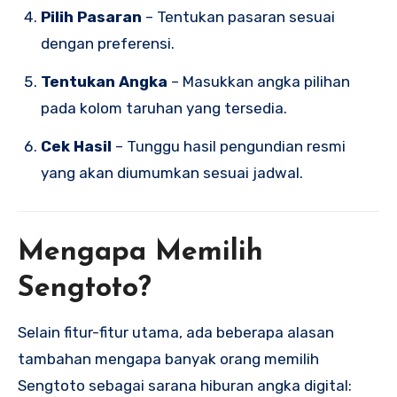
Pilih Pasaran
– Tentukan pasaran sesuai
dengan preferensi.
Tentukan Angka
– Masukkan angka pilihan
pada kolom taruhan yang tersedia.
Cek Hasil
– Tunggu hasil pengundian resmi
yang akan diumumkan sesuai jadwal.
Mengapa Memilih
Sengtoto?
Selain fitur-fitur utama, ada beberapa alasan
tambahan mengapa banyak orang memilih
Sengtoto sebagai sarana hiburan angka digital: