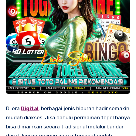
Di era
Digital
, berbagai jenis hiburan hadir semakin
mudah diakses. Jika dahulu permainan togel hanya
bisa dimainkan secara tradisional melalui bandar
darat, kini permainan angka tersebut sudah