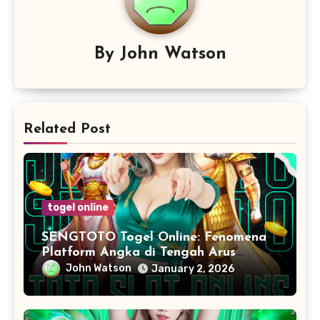
By
John Watson
Related Post
togel online
SENGTOTO Togel Online: Fenomena
Platform Angka di Tengah Arus
Digital
John Watson
January 2, 2026