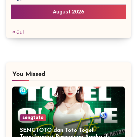
August 2026
« Jul
You Missed
sengtoto
SENGTOTO dan Toto Togel:
Transformasi Permainan Angka di