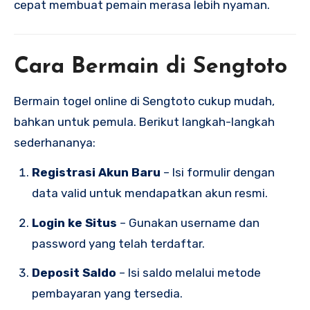
cepat membuat pemain merasa lebih nyaman.
Cara Bermain di Sengtoto
Bermain togel online di Sengtoto cukup mudah,
bahkan untuk pemula. Berikut langkah-langkah
sederhananya:
Registrasi Akun Baru
– Isi formulir dengan
data valid untuk mendapatkan akun resmi.
Login ke Situs
– Gunakan username dan
password yang telah terdaftar.
Deposit Saldo
– Isi saldo melalui metode
pembayaran yang tersedia.