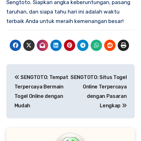
Sengtoto. Siapkan angka keberuntungan, pasang
taruhan, dan siapa tahu hari ini adalah waktu
terbaik Anda untuk meraih kemenangan besar!
Post
SENGTOTO: Tempat
SENGTOTO: Situs Togel
navigation
Terpercaya Bermain
Online Terpercaya
Togel Online dengan
dengan Pasaran
Mudah
Lengkap