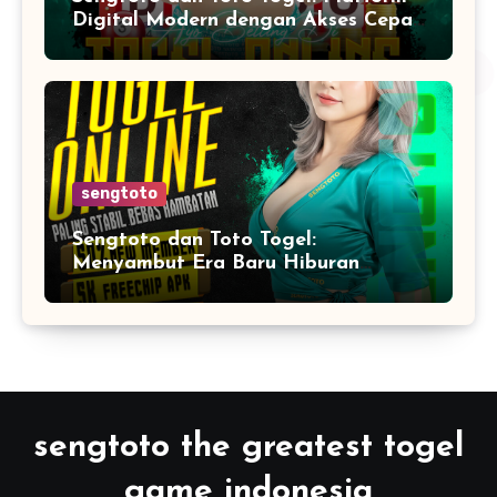
Digital Modern dengan Akses Cepat
dan Fitur Lengkap
sengtoto
Sengtoto dan Toto Togel:
Menyambut Era Baru Hiburan
Digital dengan Inovasi dan
Kemudahan Akses
sengtoto the greatest togel
game indonesia