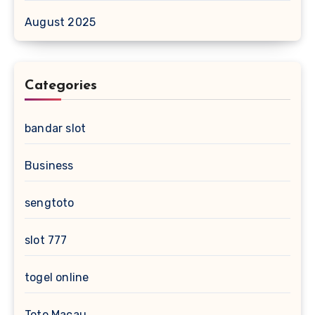
August 2025
Categories
bandar slot
Business
sengtoto
slot 777
togel online
Toto Macau