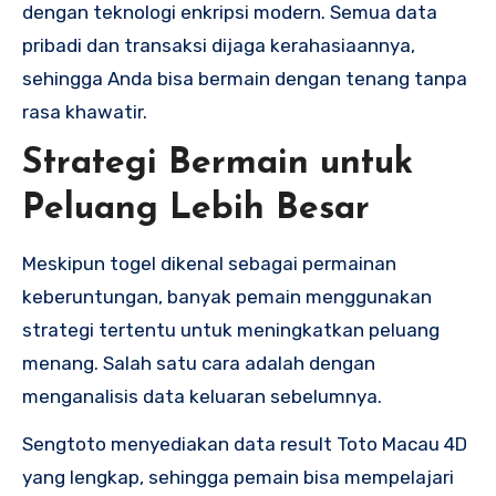
dengan teknologi enkripsi modern. Semua data
pribadi dan transaksi dijaga kerahasiaannya,
sehingga Anda bisa bermain dengan tenang tanpa
rasa khawatir.
Strategi Bermain untuk
Peluang Lebih Besar
Meskipun togel dikenal sebagai permainan
keberuntungan, banyak pemain menggunakan
strategi tertentu untuk meningkatkan peluang
menang. Salah satu cara adalah dengan
menganalisis data keluaran sebelumnya.
Sengtoto menyediakan data result Toto Macau 4D
yang lengkap, sehingga pemain bisa mempelajari