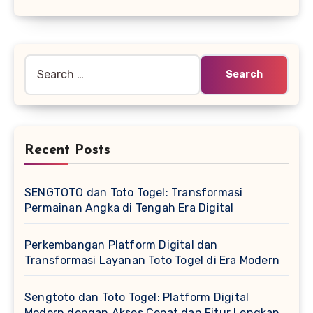
Search
for:
Recent Posts
SENGTOTO dan Toto Togel: Transformasi
Permainan Angka di Tengah Era Digital
Perkembangan Platform Digital dan
Transformasi Layanan Toto Togel di Era Modern
Sengtoto dan Toto Togel: Platform Digital
Modern dengan Akses Cepat dan Fitur Lengkap