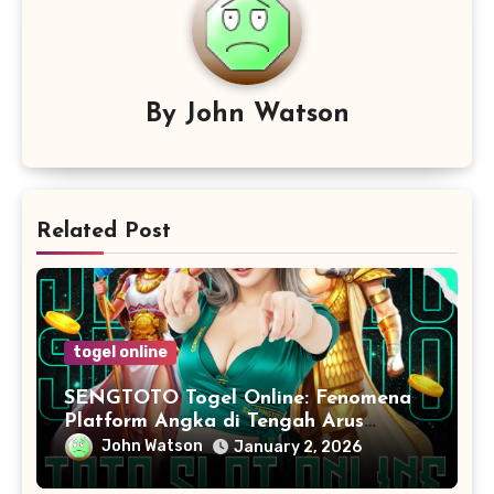
By
John Watson
Related Post
togel online
SENGTOTO Togel Online: Fenomena
Platform Angka di Tengah Arus
Digital
John Watson
January 2, 2026