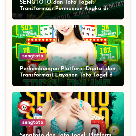
SENGTOTO dan Toto Togel:
Transformasi Permainan Angka di
Tengah Era Digital
sengtoto
Perkembangan Platform Digital dan
Transformasi Layanan Toto Togel di
Era Modern
sengtoto
Sengtoto dan Toto Togel: Platform