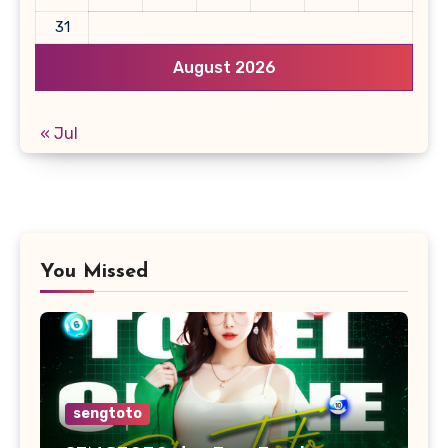
31
August 2026
« Jul
You Missed
sengtoto