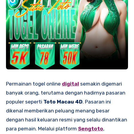
Permainan togel online
digital
semakin digemari
banyak orang, terutama dengan hadirnya pasaran
populer seperti
Toto Macau 4D
. Pasaran ini
dikenal memberikan peluang menang besar
dengan hasil keluaran resmi yang selalu dinantikan
para pemain. Melalui platform
Sengtoto
,