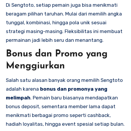
Di Sengtoto, setiap pemain juga bisa menikmati
beragam pilihan taruhan. Mulai dari memilih angka
tunggal, kombinasi, hingga pola unik sesuai
strategi masing-masing. Fleksibilitas ini membuat
permainan jadi lebih seru dan menantang.
Bonus dan Promo yang
Menggiurkan
Salah satu alasan banyak orang memilih Sengtoto
adalah karena
bonus dan promonya yang
melimpah
. Pemain baru biasanya mendapatkan
bonus deposit, sementara member lama dapat
menikmati berbagai promo seperti cashback,
hadiah loyalitas, hingga event spesial setiap bulan.