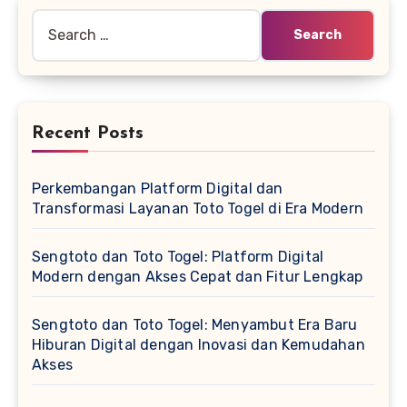
Search
for:
Recent Posts
Perkembangan Platform Digital dan
Transformasi Layanan Toto Togel di Era Modern
Sengtoto dan Toto Togel: Platform Digital
Modern dengan Akses Cepat dan Fitur Lengkap
Sengtoto dan Toto Togel: Menyambut Era Baru
Hiburan Digital dengan Inovasi dan Kemudahan
Akses