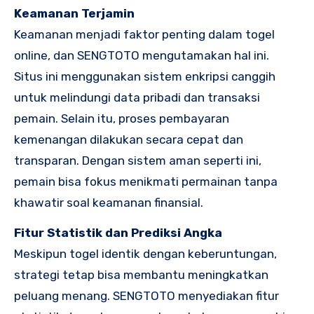
Keamanan Terjamin
Keamanan menjadi faktor penting dalam togel
online, dan SENGTOTO mengutamakan hal ini.
Situs ini menggunakan sistem enkripsi canggih
untuk melindungi data pribadi dan transaksi
pemain. Selain itu, proses pembayaran
kemenangan dilakukan secara cepat dan
transparan. Dengan sistem aman seperti ini,
pemain bisa fokus menikmati permainan tanpa
khawatir soal keamanan finansial.
Fitur Statistik dan Prediksi Angka
Meskipun togel identik dengan keberuntungan,
strategi tetap bisa membantu meningkatkan
peluang menang. SENGTOTO menyediakan fitur