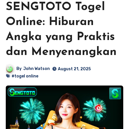
SENGTOTO Togel
Online: Hiburan
Angka yang Praktis
dan Menyenangkan
By
John Watson
August 21, 2025
#togel online