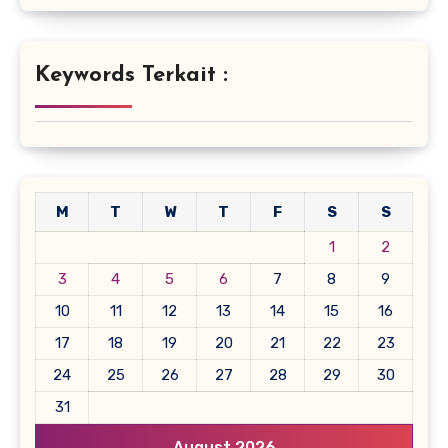
Keywords Terkait :
M
T
W
T
F
S
S
1
2
3
4
5
6
7
8
9
10
11
12
13
14
15
16
17
18
19
20
21
22
23
24
25
26
27
28
29
30
31
August 2026