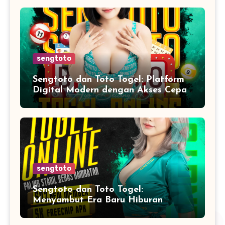
sengtoto
Sengtoto dan Toto Togel: Platform
Digital Modern dengan Akses Cepat
dan Fitur Lengkap
sengtoto
Sengtoto dan Toto Togel:
Menyambut Era Baru Hiburan
Digital dengan Inovasi dan
Kemudahan Akses