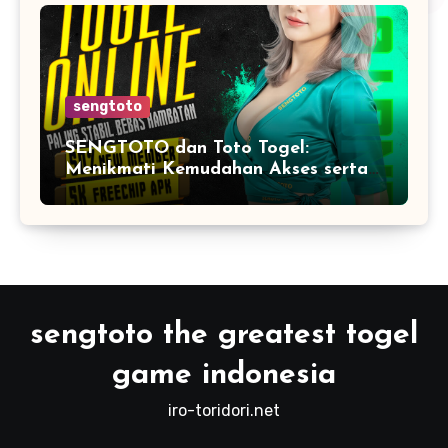
sengtoto
SENGTOTO dan Toto Togel:
Menikmati Kemudahan Akses serta
Inovasi Platform Digital yang
Semakin Modern
sengtoto the greatest togel
game indonesia
iro-toridori.net