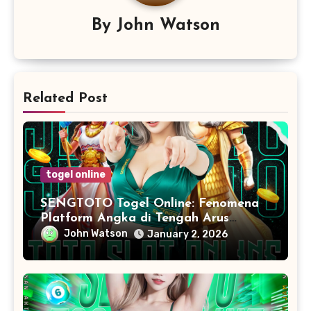
By
John Watson
Related Post
togel online
SENGTOTO Togel Online: Fenomena
Platform Angka di Tengah Arus
Digital
John Watson
January 2, 2026