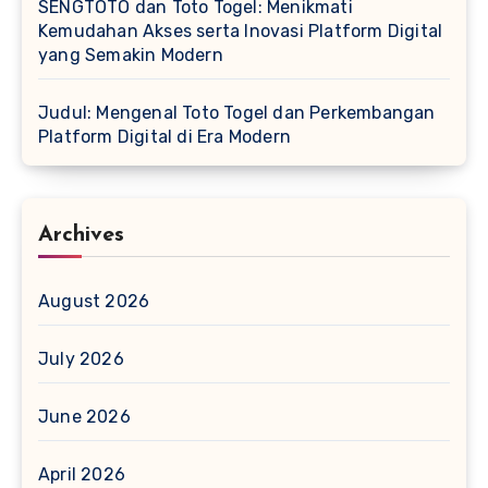
SENGTOTO dan Toto Togel: Menikmati
Kemudahan Akses serta Inovasi Platform Digital
yang Semakin Modern
Judul: Mengenal Toto Togel dan Perkembangan
Platform Digital di Era Modern
Archives
August 2026
July 2026
June 2026
April 2026