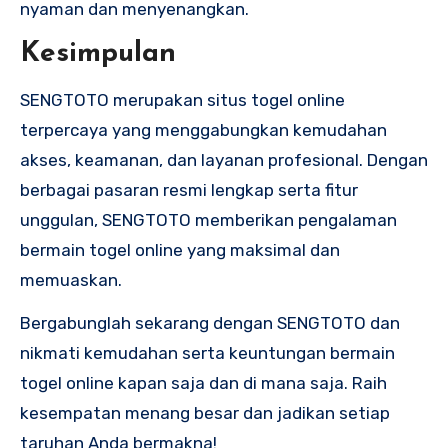
nyaman dan menyenangkan.
Kesimpulan
SENGTOTO merupakan situs togel online
terpercaya yang menggabungkan kemudahan
akses, keamanan, dan layanan profesional. Dengan
berbagai pasaran resmi lengkap serta fitur
unggulan, SENGTOTO memberikan pengalaman
bermain togel online yang maksimal dan
memuaskan.
Bergabunglah sekarang dengan SENGTOTO dan
nikmati kemudahan serta keuntungan bermain
togel online kapan saja dan di mana saja. Raih
kesempatan menang besar dan jadikan setiap
taruhan Anda bermakna!