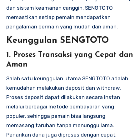
dan sistem keamanan canggih, SENGTOTO
memastikan setiap pemain mendapatkan
pengalaman bermain yang mudah dan aman.
Keunggulan SENGTOTO
1. Proses Transaksi yang Cepat dan
Aman
Salah satu keunggulan utama SENGTOTO adalah
kemudahan melakukan deposit dan withdraw.
Proses deposit dapat dilakukan secara instan
melalui berbagai metode pembayaran yang
populer, sehingga pemain bisa langsung
memasang taruhan tanpa menunggu lama.
Penarikan dana juga diproses dengan cepat,