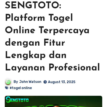
SENGTOTO:
Platform Togel
Online Terpercaya
dengan Fitur
Lengkap dan
Layanan Profesional
By
John Watson
August 13, 2025
#togel online