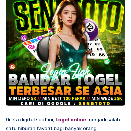
Di era digital saat ini,
togel online
menjadi salah
satu hiburan favorit bagi banyak orang.