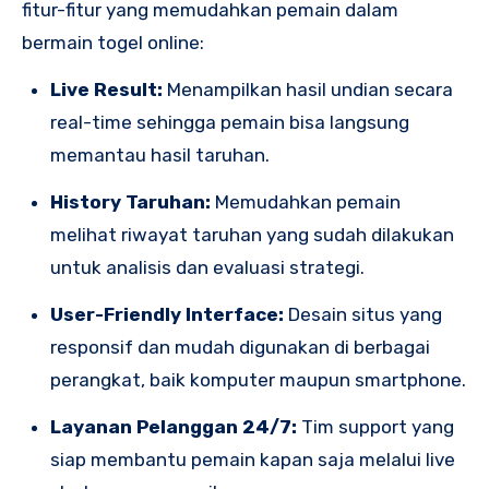
fitur-fitur yang memudahkan pemain dalam
bermain togel online:
Live Result:
Menampilkan hasil undian secara
real-time sehingga pemain bisa langsung
memantau hasil taruhan.
History Taruhan:
Memudahkan pemain
melihat riwayat taruhan yang sudah dilakukan
untuk analisis dan evaluasi strategi.
User-Friendly Interface:
Desain situs yang
responsif dan mudah digunakan di berbagai
perangkat, baik komputer maupun smartphone.
Layanan Pelanggan 24/7:
Tim support yang
siap membantu pemain kapan saja melalui live