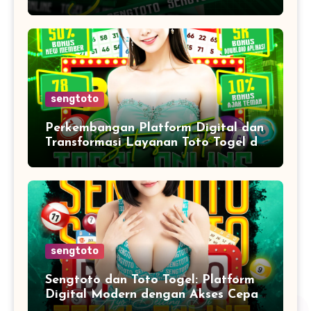
Tengah Era Digital
sengtoto
Perkembangan Platform Digital dan
Transformasi Layanan Toto Togel di
Era Modern
sengtoto
Sengtoto dan Toto Togel: Platform
Digital Modern dengan Akses Cepat
dan Fitur Lengkap