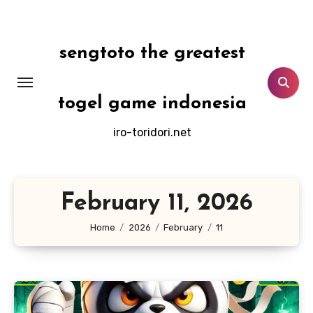
Skip
to
content
sengtoto the greatest
togel game indonesia
iro-toridori.net
February 11, 2026
Home
2026
February
11