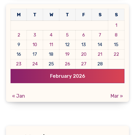
M
T
W
T
F
S
S
1
2
3
4
5
6
7
8
9
10
11
12
13
14
15
16
17
18
19
20
21
22
23
24
25
26
27
28
February 2026
« Jan
Mar »