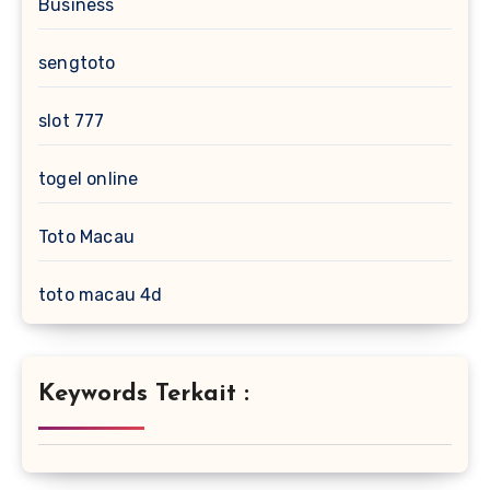
Business
sengtoto
slot 777
togel online
Toto Macau
toto macau 4d
Keywords Terkait :