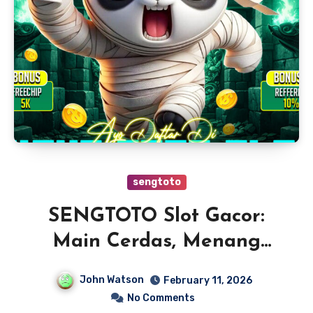
sengtoto
SENGTOTO Slot Gacor:
Main Cerdas, Menang
Lebih Terarah
John Watson
February 11, 2026
No Comments