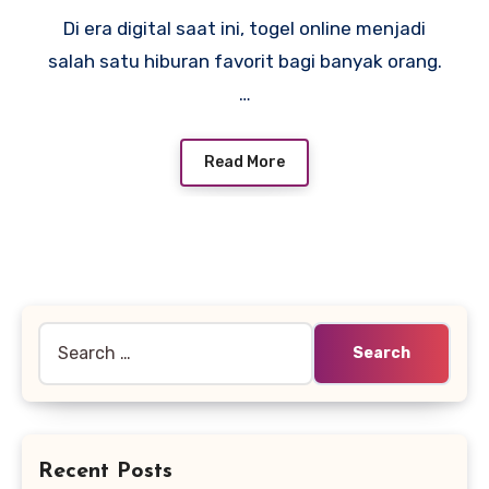
Di era digital saat ini, togel online menjadi
salah satu hiburan favorit bagi banyak orang.
…
Read More
Search
for:
Recent Posts