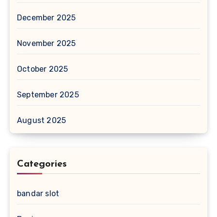
December 2025
November 2025
October 2025
September 2025
August 2025
Categories
bandar slot