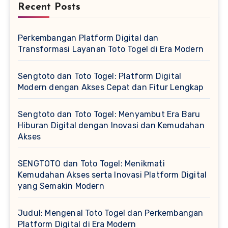
Recent Posts
Perkembangan Platform Digital dan
Transformasi Layanan Toto Togel di Era Modern
Sengtoto dan Toto Togel: Platform Digital
Modern dengan Akses Cepat dan Fitur Lengkap
Sengtoto dan Toto Togel: Menyambut Era Baru
Hiburan Digital dengan Inovasi dan Kemudahan
Akses
SENGTOTO dan Toto Togel: Menikmati
Kemudahan Akses serta Inovasi Platform Digital
yang Semakin Modern
Judul: Mengenal Toto Togel dan Perkembangan
Platform Digital di Era Modern