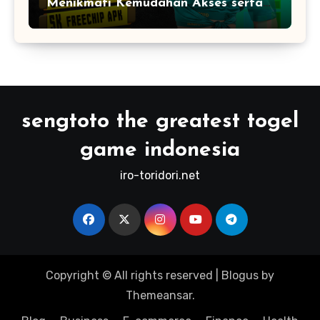
Menikmati Kemudahan Akses serta
Inovasi Platform Digital yang
Semakin Modern
sengtoto the greatest togel
game indonesia
iro-toridori.net
Copyright © All rights reserved
|
Blogus
by
Themeansar
.