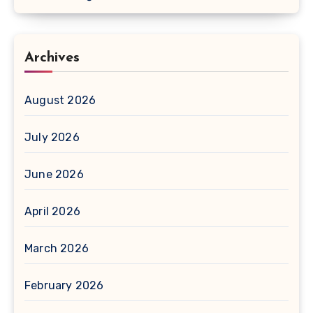
Archives
August 2026
July 2026
June 2026
April 2026
March 2026
February 2026