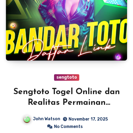
sengtoto
Sengtoto Togel Online dan
Realitas Permainan
Peluang di Tengah
John Watson
November 17, 2025
Masyarakat Digital
No Comments