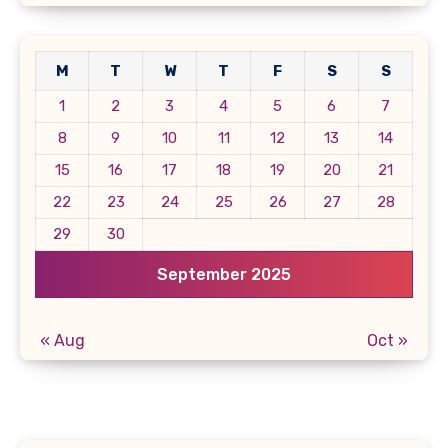
M
T
W
T
F
S
S
1
2
3
4
5
6
7
8
9
10
11
12
13
14
15
16
17
18
19
20
21
22
23
24
25
26
27
28
29
30
September 2025
« Aug
Oct »