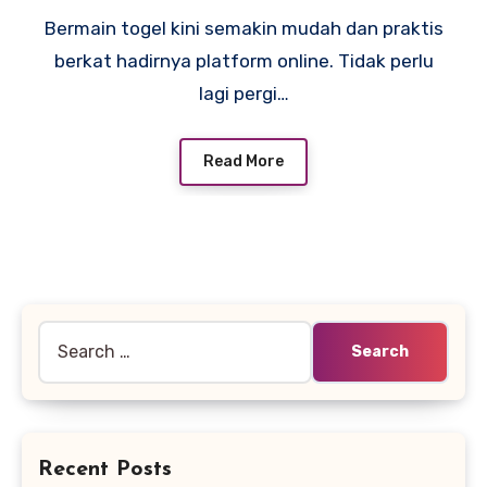
Bermain togel kini semakin mudah dan praktis
berkat hadirnya platform online. Tidak perlu
lagi pergi…
Read More
Search
for:
Recent Posts