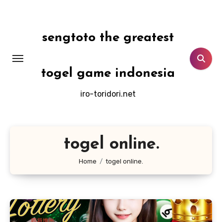
Skip
to
content
sengtoto the greatest
togel game indonesia
iro-toridori.net
togel online.
Home
togel online.