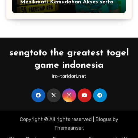
Menikmati Kemudahan Akses serta
Inovasi Platform Digital yang
Semakin Modern
sengtoto the greatest togel
game indonesia
iro-toridori.net
Copyright © All rights reserved
|
Blogus
by
Themeansar
.