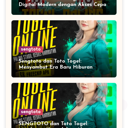
Digital Modern dengan Akses Cepat
dan Fitur Lengkap
sengtoto
Sengtoto dan Toto Togel:
Menyambut Era Baru Hiburan
Digital dengan Inovasi dan
Kemudahan Akses
sengtoto
SENGTOTO dan Toto Togel: