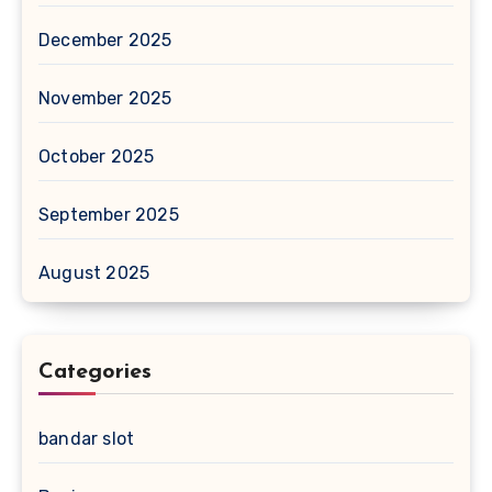
December 2025
November 2025
October 2025
September 2025
August 2025
Categories
bandar slot