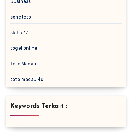
Business
sengtoto
slot 777
togel online
Toto Macau
toto macau 4d
Keywords Terkait :